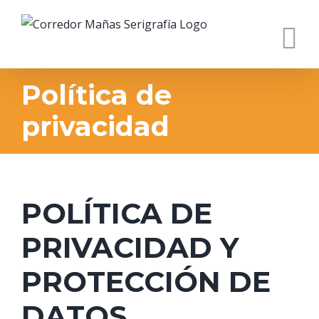
Saltar
al
contenido
Política de
privacidad
POLÍTICA DE
PRIVACIDAD Y
PROTECCIÓN DE
DATOS